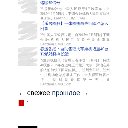
递哪些信号
??据新华社电中国人民银行4日晚宣布，自
2015年2月5日起，下调金融机构人民币存款准
Lanzhou.City8.Com
备金率0.
【乐居图解】一张图明白央行降准怎么
回事
??中国人民银行决定，自2015年2月5日起下调
金融机构人民币存款准备金率0.
Lanzhou.City8.Com
春运备战：自助售取火车票机增至40台
T2航站楼今投运
??兰州晚报讯（首席记者许晗）2月4日，持续
40天的2015年春运将正式拉开大幕，漂泊在外
的人们加快了回家的脚步。兰州火车站、兰州
中川机场也做好准备工作，全力保证旅客出
行。特别是春运第一天，6.
Lanzhou.City8.Com
← свежее
прошлое
→
1
2