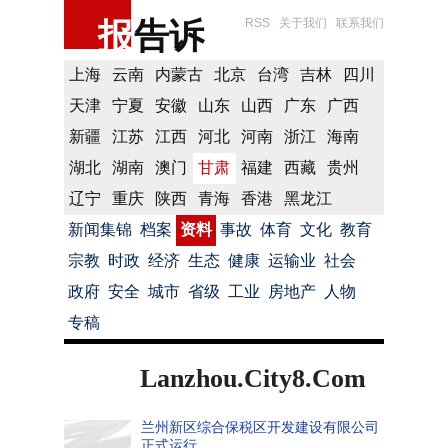
报
告诉
RSS
关于我们
联系我们
上海
云南
内蒙古
北京
台湾
吉林
四川
天津
宁夏
安徽
山东
山西
广东
广西
新疆
江苏
江西
河北
河南
浙江
海南
湖北
湖南
澳门
甘肃
福建
西藏
贵州
辽宁
重庆
陕西
青海
香港
黑龙江
新闻集锦
档案
资料
事故
体育
文化
教育
宗教
时政
经济
生态
健康
运输业
社会
政府
安全
城市
省级
工业
房地产
人物
专稿
Lanzhou.City8.Com
兰州新区综合保税区开发建设有限公司
正式运行