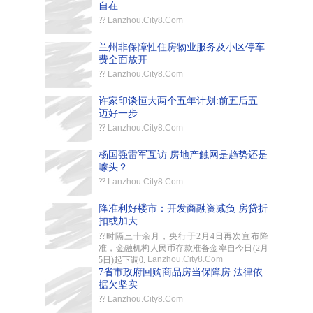
自在
??
Lanzhou.City8.Com
兰州非保障性住房物业服务及小区停车
费全面放开
??
Lanzhou.City8.Com
许家印谈恒大两个五年计划:前五后五
迈好一步
??
Lanzhou.City8.Com
杨国强雷军互访 房地产触网是趋势还是
噱头？
??
Lanzhou.City8.Com
降准利好楼市：开发商融资减负 房贷折
扣或加大
??时隔三十余月，央行于2月4日再次宣布降
准，金融机构人民币存款准备金率自今日(2月
Lanzhou.City8.Com
5日)起下调0.
7省市政府回购商品房当保障房 法律依
据欠坚实
??
Lanzhou.City8.Com