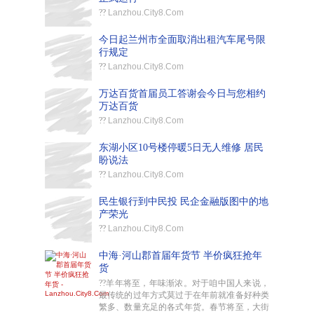
??
Lanzhou.City8.Com
今日起兰州市全面取消出租汽车尾号限
行规定
??
Lanzhou.City8.Com
万达百货首届员工答谢会今日与您相约
万达百货
??
Lanzhou.City8.Com
东湖小区10号楼停暖5日无人维修 居民
盼说法
??
Lanzhou.City8.Com
民生银行到中民投 民企金融版图中的地
产荣光
??
Lanzhou.City8.Com
中海·河山郡首届年货节 半价疯狂抢年
货
??羊年将至，年味渐浓。对于咱中国人来说，
最传统的过年方式莫过于在年前就准备好种类
繁多、数量充足的各式年货。春节将至，大街