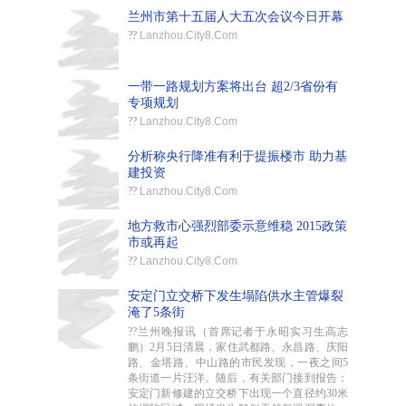
兰州市第十五届人大五次会议今日开幕
??
Lanzhou.City8.Com
一带一路规划方案将出台 超2/3省份有
专项规划
??
Lanzhou.City8.Com
分析称央行降准有利于提振楼市 助力基
建投资
??
Lanzhou.City8.Com
地方救市心强烈部委示意维稳 2015政策
市或再起
??
Lanzhou.City8.Com
安定门立交桥下发生塌陷供水主管爆裂
淹了5条街
??兰州晚报讯（首席记者于永昭实习生高志
鹏）2月5日清晨，家住武都路、永昌路、庆阳
路、金塔路、中山路的市民发现，一夜之间5
条街道一片汪洋。随后，有关部门接到报告：
安定门新修建的立交桥下出现一个直径约30米