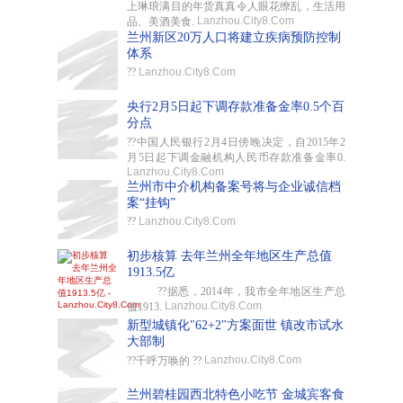
上琳琅满目的年货真真令人眼花缭乱，生活用
Lanzhou.City8.Com
品、美酒美食.
兰州新区20万人口将建立疾病预防控制
体系
??
Lanzhou.City8.Com
央行2月5日起下调存款准备金率0.5个百
分点
??中国人民银行2月4日傍晚决定，自2015年2
月5日起下调金融机构人民币存款准备金率0.
Lanzhou.City8.Com
兰州市中介机构备案号将与企业诚信档
案“挂钩”
??
Lanzhou.City8.Com
初步核算 去年兰州全年地区生产总值
1913.5亿
??据悉，2014年，我市全年地区生产总
Lanzhou.City8.Com
值1913.
新型城镇化"62+2"方案面世 镇改市试水
大部制
Lanzhou.City8.Com
??千呼万唤的 ??
兰州碧桂园西北特色小吃节 金城宾客食