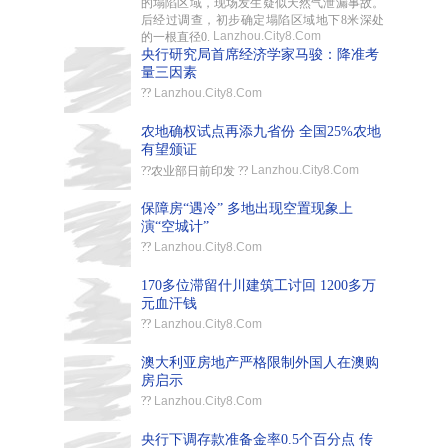
的塌陷区域，现场发生疑似天然气泄漏事故。
后经过调查，初步确定塌陷区域地下8米深处
Lanzhou.City8.Com
的一根直径0.
央行研究局首席经济学家马骏：降准考
量三因素
??
Lanzhou.City8.Com
农地确权试点再添九省份 全国25%农地
有望颁证
Lanzhou.City8.Com
??农业部日前印发 ??
保障房“遇冷” 多地出现空置现象上
演“空城计”
??
Lanzhou.City8.Com
170多位滞留什川建筑工讨回 1200多万
元血汗钱
??
Lanzhou.City8.Com
澳大利亚房地产严格限制外国人在澳购
房启示
??
Lanzhou.City8.Com
央行下调存款准备金率0.5个百分点 传