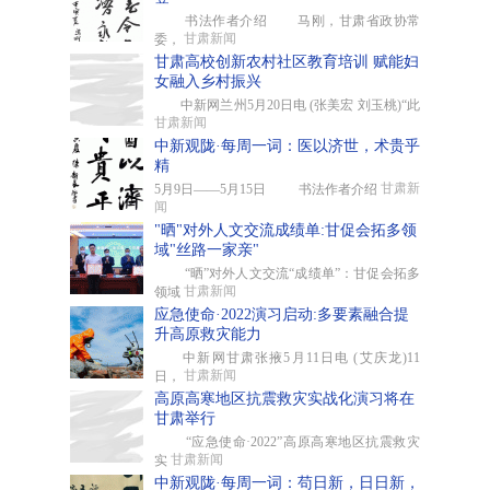
书法作者介绍 马刚，甘肃省政协常
甘肃新闻
委，
甘肃高校创新农村社区教育培训 赋能妇
女融入乡村振兴
中新网兰州5月20日电 (张美宏 刘玉桃)“此
甘肃新闻
中新观陇·每周一词：医以济世，术贵乎
精
甘肃新
5月9日——5月15日 书法作者介绍
闻
"晒"对外人文交流成绩单:甘促会拓多领
域"丝路一家亲"
“晒”对外人文交流“成绩单”：甘促会拓多
甘肃新闻
领域
应急使命·2022演习启动:多要素融合提
升高原救灾能力
中新网甘肃张掖5月11日电 (艾庆龙)11
甘肃新闻
日，
高原高寒地区抗震救灾实战化演习将在
甘肃举行
“应急使命·2022”高原高寒地区抗震救灾
甘肃新闻
实
中新观陇·每周一词：苟日新，日日新，