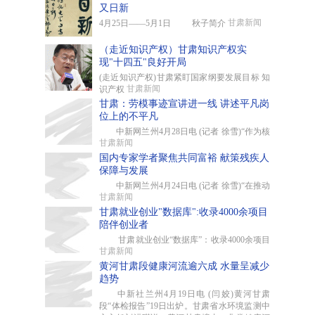
又日新
甘肃新闻
4月25日——5月1日 秋子简介
（走近知识产权）甘肃知识产权实
现"十四五"良好开局
(走近知识产权)甘肃紧盯国家纲要发展目标 知
甘肃新闻
识产权
甘肃：劳模事迹宣讲进一线 讲述平凡岗
位上的不平凡
中新网兰州4月28日电 (记者 徐雪)“作为核
甘肃新闻
国内专家学者聚焦共同富裕 献策残疾人
保障与发展
中新网兰州4月24日电 (记者 徐雪)“在推动
甘肃新闻
甘肃就业创业"数据库":收录4000余项目
陪伴创业者
甘肃就业创业“数据库”：收录4000余项目
甘肃新闻
黄河甘肃段健康河流逾六成 水量呈减少
趋势
中新社兰州4月19日电 (闫姣)黄河甘肃
段“体检报告”19日出炉。甘肃省水环境监测中