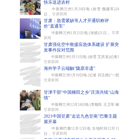
快乐送进农村
中新网兰州1月24日电 (徐雪 魏建军)24
甘肃新闻
日，
甘肃：急需紧缺等人才开通职称评
价“直通车”
甘肃
中新网兰州1月21日电 (张婧)21日，
新闻
甘肃强化空中救援应急体系建设 扩展突
发事件应对范围
中新网兰州1月11日电 (徐雪 艾庆龙)记者1
甘肃新闻
海外学子云端触“陇原非遗”
中新网兰州1月10日电 (记者 刘玉桃)“一想
甘肃新闻
甘津干部“中国梯田之乡”庄浪共续“山海
情”
中新网兰州12月24日电 (李顺民 王卫军 柳
甘肃新闻
2021中国甘肃“走近九色甘南”巴黎主题
展开幕
中新网巴黎12月12日电 当地时间12月11
甘肃新闻
日，