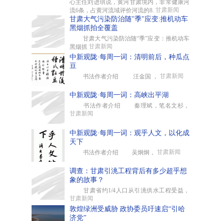
心主任刘进琪说，黄河甘肃境内，非常健康河
甘肃新闻
流6条，占黄河流域评价河流的8.
甘肃大气污染防治随"季"应变:推机动车
黑烟抓拍全覆盖
甘肃大气污染防治随“季”应变：推机动车
甘肃新闻
黑烟抓
中新观陇·每周一词：清明前后，种瓜点
豆
甘肃新闻
书法作者介绍 汪金国 ，
中新观陇·每周一词：高峡出平湖
书法作者介绍 秦理斌，笔名文杉，
甘肃新闻
中新观陇·每周一词：观乎人文，以化成
天下
甘肃新闻
书法作者介绍 吴炯炯，
调查：甘肃引洮工程背后有多少超乎想
象的故事？
甘肃省约1/4人口从引洮供水工程受益，
甘肃新闻
敦煌绿洲受威胁 政协委员吁速启“引哈
济党”