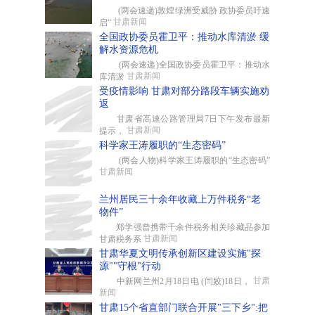
(两会速递)敦煌绿洲受威胁 政协委员吁速
甘肃新闻
启“
全国政协委员霍卫平：推动水库清淤 缓
解水资源危机
(两会速递)全国政协委员霍卫平：推动水
甘肃新闻
库清淤
受疫情影响 甘肃对部分路段车辆实施劝
返
甘肃省高速公路管理局7日下午发布最新
甘肃新闻
提示，
科学家王涛履职的“生态密码”
(两会人物)科学家王涛履职的“生态密码”
甘肃新闻
兰州居民三十余年收藏上万件税务“老
物件”
郑学强曾携带千余件税务相关珍藏品参加
甘肃新闻
甘肃税务系
甘肃华夏文明传承创新区建设实施"探
源""守根"行动
甘肃
中新网兰州2月18日电 (闫姣)18日，
新闻
甘肃15个省直部门联合开展"三下乡":把