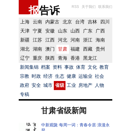
报
告诉
RSS
关于我们
联系我们
上海
云南
内蒙古
北京
台湾
吉林
四川
天津
宁夏
安徽
山东
山西
广东
广西
新疆
江苏
江西
河北
河南
浙江
海南
湖北
湖南
澳门
甘肃
福建
西藏
贵州
辽宁
重庆
陕西
青海
香港
黑龙江
新闻集锦
档案
资料
事故
体育
文化
教育
宗教
时政
经济
生态
健康
运输业
社会
政府
安全
城市
省级
工业
房地产
人物
专稿
甘肃省级新闻
中新观陇·每周一词：青春令居·浪漫永
登