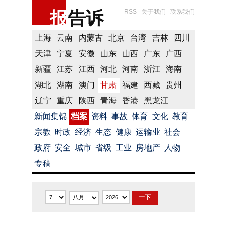
报
告诉
RSS
关于我们
联系我们
上海
云南
内蒙古
北京
台湾
吉林
四川
天津
宁夏
安徽
山东
山西
广东
广西
新疆
江苏
江西
河北
河南
浙江
海南
湖北
湖南
澳门
甘肃
福建
西藏
贵州
辽宁
重庆
陕西
青海
香港
黑龙江
新闻集锦
档案
资料
事故
体育
文化
教育
宗教
时政
经济
生态
健康
运输业
社会
政府
安全
城市
省级
工业
房地产
人物
专稿