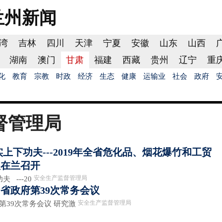
兰州
新闻
湾
吉林
四川
天津
宁夏
安徽
山东
山西
湖南
澳门
甘肃
福建
西藏
贵州
辽宁
重
化
教育
宗教
时政
经济
生态
健康
运输业
社会
政府
督管理局
上下功夫---2019年全省危化品、烟花爆竹和工贸
议在兰召开
安全生产监督管理局
 ---20
省政府第39次常务会议
安全生产监督管理局
第39次常务会议 研究激