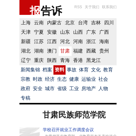
报
告诉
RSS
关于我们
联系我们
上海
云南
内蒙古
北京
台湾
吉林
四川
天津
宁夏
安徽
山东
山西
广东
广西
新疆
江苏
江西
河北
河南
浙江
海南
湖北
湖南
澳门
甘肃
福建
西藏
贵州
辽宁
重庆
陕西
青海
香港
黑龙江
新闻集锦
档案
资料
事故
体育
文化
教育
宗教
时政
经济
生态
健康
运输业
社会
政府
安全
城市
省级
工业
房地产
人物
专稿
甘肃民族师范学院
学校召开就业工作调度会议