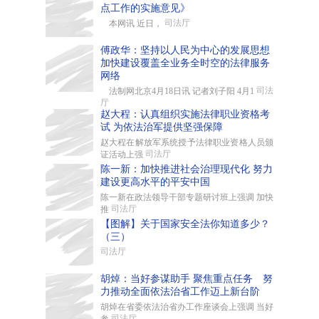
点工作的实施意见》
司法厅
本网讯 近日，
傅政华：坚持以人民为中心的发展思想
加快建设覆盖全业务全时空的法律服务
网络
司法
法制网北京4月18日讯 记者刘子阳 4月1
厅
赵大程：认真组织实施法律职业资格考
试 为依法治军提供坚强保障
赵大程在解放军系统授予法律职业资格人员颁
司法厅
证活动上强
陈一新：加快推进社会治理现代化 努力
建设更高水平的平安中国
陈一新在政法领导干部专题研讨班上强调 加快
司法厅
推
【图解】关于国家安全法你知道多少？
（三）
司法厅
胡焯：当好参谋助手 聚焦重点任务 努
力推动全面依法治省工作迈上新台阶
胡焯在省委依法治省办工作座谈会上强调 当好
司法厅