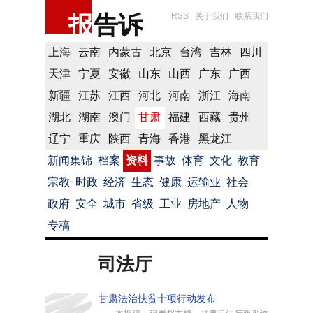
报
告诉
RSS
关于我们
联系我们
上海
云南
内蒙古
北京
台湾
吉林
四川
天津
宁夏
安徽
山东
山西
广东
广西
新疆
江苏
江西
河北
河南
浙江
海南
湖北
湖南
澳门
甘肃
福建
西藏
贵州
辽宁
重庆
陕西
青海
香港
黑龙江
新闻集锦
档案
资料
事故
体育
文化
教育
宗教
时政
经济
生态
健康
运输业
社会
政府
安全
城市
省级
工业
房地产
人物
专稿
司法厅
甘肃法治扶贫十项行动发布